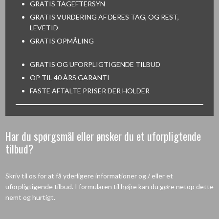
GRATIS TAGEFTERSYN
GRATIS VURDERING AF DERES TAG, OG REST,
LEVETID
GRATIS OPMÅLING​
GRATIS OG UFORPLIGTIGENDE TILBUD
OP TIL 40 ÅRS GARANTI
FASTE AFTALTE PRISER DER HOLDER
Har du spørgsmål eller ønsker du et uforpligtende
tilbud?
​​Skriv til os for at få yderligere informationer og / eller et
uforpligtigende tilbud. I formularen til højre kan du gøre netop dette
nemt og hurtigt.